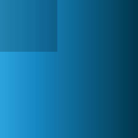
World of Tanks
1 822 554x