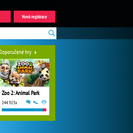
Nová registrace
Doporučené hry
Zoo 2: Animal Park
244 923x