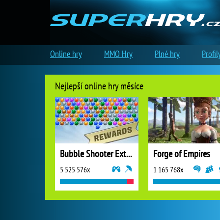
Online hry
MMO Hry
Plné hry
Profil
Nejlepší online hry měsíce
Bubble Shooter Extreme
Forge of Empires
5 525 576x
1 165 768x