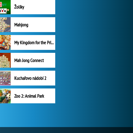
Žolíky
Mahjong
My Kingdom for the Princess Plná verze
Mah Jong Connect
Kuchařovo nádobí 2
Zoo 2: Animal Park