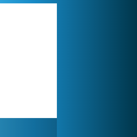
My Free Zoo
1 007 509x
Forge of Empires
1 165 768x