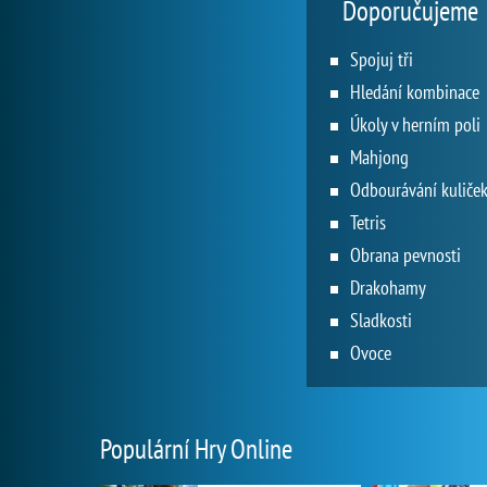
Doporučujeme
Spojuj tři
Hledání kombinace
Úkoly v herním poli
Mahjong
Odbourávání kuliče
Tetris
Obrana pevnosti
Drakohamy
Sladkosti
Ovoce
Populární Hry Online