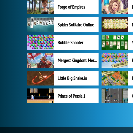
Forge of Empires
Spider Solitaire Online
Bubble Shooter
Mergest Kingdom: Merge Puzzle
Little Big Snake.io
Prince of Persia 1