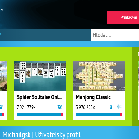
Přihlášení
y
Spider Solitaire Online
Mahjong Classic
7 021 779x
3 976 253x
Michailgsk | Uživatelský profil