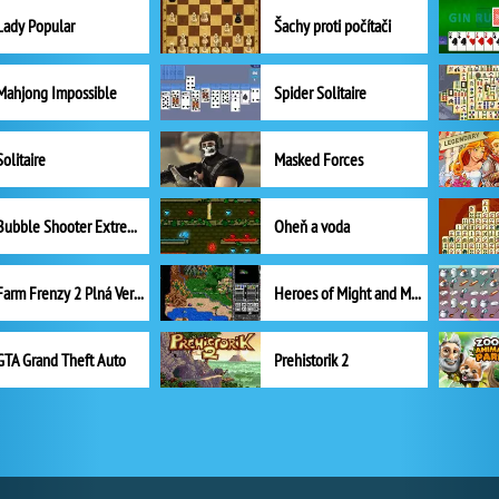
Lady Popular
Šachy proti počítači
Mahjong Impossible
Spider Solitaire
Solitaire
Masked Forces
Bubble Shooter Extreme
Oheň a voda
Farm Frenzy 2 Plná Verze
Heroes of Might and Magic II
GTA Grand Theft Auto
Prehistorik 2