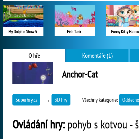
My Dolphin Show 5
Fish Tank
Funny Kitty Haircu
O hře
Komentáře (1)
Anchor-Cat
Superhry.cz
→
3D hry
Všechny kategorie:
Oddecho
Ovládání hry:
pohyb s kotvou - š