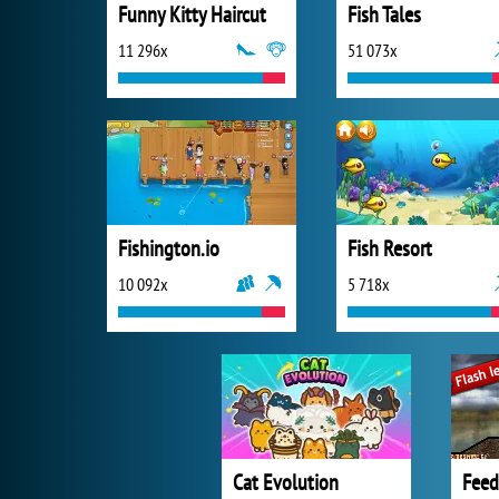
Funny Kitty Haircut
Fish Tales
11 296x
51 073x
Fishington.io
Fish Resort
10 092x
5 718x
Cat Evolution
Feed