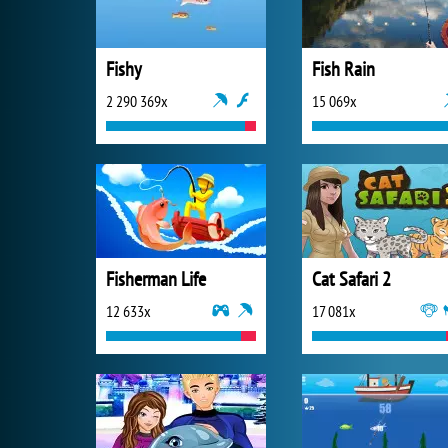
Fishy
Fish Rain
2 290 369x
15 069x
Fisherman Life
Cat Safari 2
12 633x
17 081x