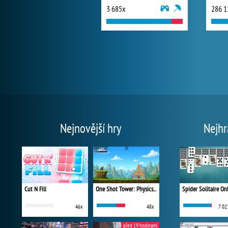
3 685x
286 1
Nejnovější hry
Nejhr
Cut N Fill
One Shot Tower: Physics Destroyer
Spider Solitaire On
46x
48x
7 02
před 19 hodinami