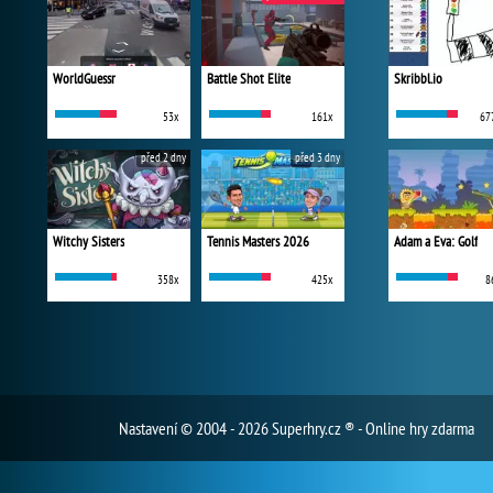
WorldGuessr
Battle Shot Elite
Skribbl.io
53x
161x
67
před 2 dny
před 3 dny
Witchy Sisters
Tennis Masters 2026
Adam a Eva: Golf
358x
425x
8
Nastavení
© 2004 - 2026 Superhry.cz ® - Online hry zdarma