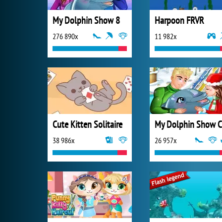
My Dolphin Show 8
Harpoon FRVR
276 890x
11 982x
Cute Kitten Solitaire
38 986x
26 957x