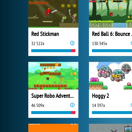
Red Stickman
Red B
32 522x
130 345x
Super Robo Adventure
Hoggy 2
46 509x
14 397x