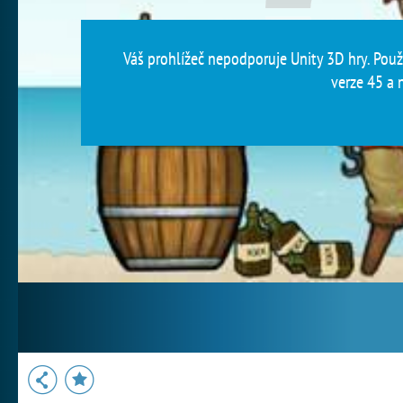
Váš prohlížeč nepodporuje Unity 3D hry. Použi
verze 45 a n