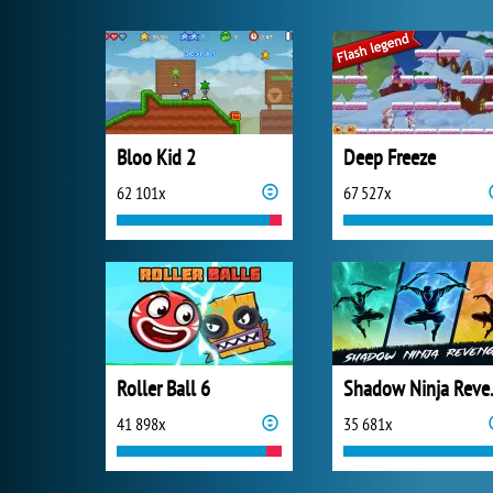
Bloo Kid 2
Deep Freeze
62 101x
67 527x
Roller Ball 6
Shado
41 898x
35 681x