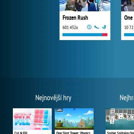
Frozen Rush
One 
601 432x
10 72
Nejnovější hry
Nejhr
Cut N Fill
One Shot Tower: Physics Destroyer
Spider Solitaire On