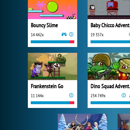
Bouncy Slime
Bab
14 442x
19 357x
Frankenstein Go
Dino 
11 144x
234 749x