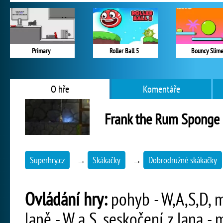
Primary
Roller Ball 5
Bouncy Slim
O hře
Komentáře
Frank the Rum Sponge
Superhry.cz
→
Skákačky
→
Dobrodružné skákačky
Ovládání hry:
pohyb - W,A,S,D, m
laně - W a S, seskočení z lana - 