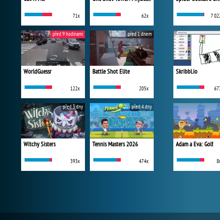
71x
62x
7 02
před 9 hodinami
před 1 dnem
WorldGuessr
Battle Shot Elite
Skribbl.io
122x
205x
67
před 3 dny
před 4 dny
Witchy Sisters
Tennis Masters 2026
Adam a Eva: Golf
393x
474x
8