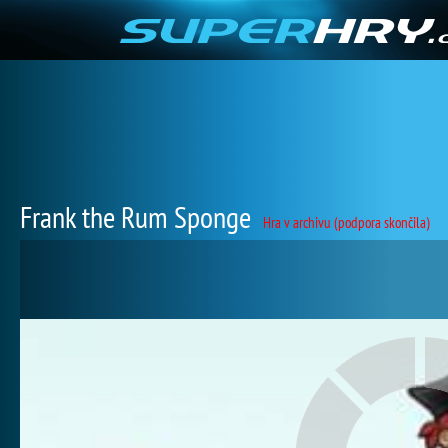
Frank the Rum Sponge
Hra v archivu (podpora skončila)